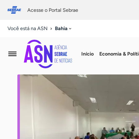
Fale
Acessibilidade
conosco
0
Acesse o Portal Sebrae
9
Bahia
Você está na ASN
Agência
Início
Economia & Polít
Sebrae
de
Notícias