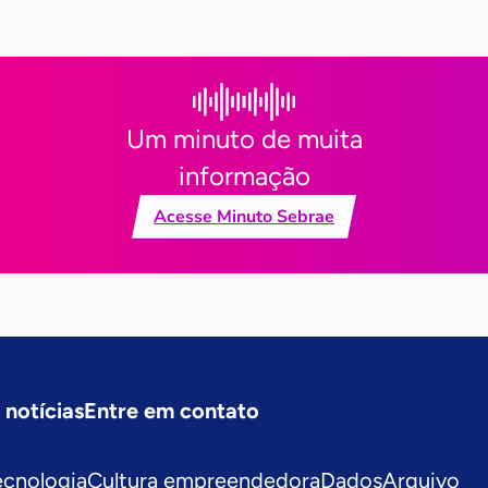
Um minuto de muita
informação
Acesse Minuto Sebrae
 notícias
Entre em contato
ecnologia
Cultura empreendedora
Dados
Arquivo