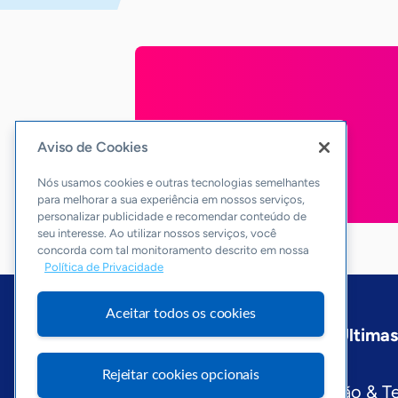
Aviso de Cookies
Nós usamos cookies e outras tecnologias semelhantes
para melhorar a sua experiência em nossos serviços,
personalizar publicidade e recomendar conteúdo de
seu interesse. Ao utilizar nossos serviços, você
concorda com tal monitoramento descrito em nossa
Política de Privacidade
Aceitar todos os cookies
Início
Bahia
Sobre a ASN
Últimas
Editorias
Rejeitar cookies opcionais
Economia & Política
Inovação & T