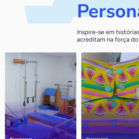
Person
Inspire-se em históri
acreditam na força d
Clínica Evoluir
Amor & Co.
Cariacica / ES
Piracanjuba / GO
No início, eram apenas ele, a
A empresa produz por mê
esposa e uma secretária.
cerca de 500 fraldas e mil
Atualmente, o negócio já
absorventes reutilizáveis
conta com cem colabores
nas três cidades em que
tem filiais
Personagem
Personagem