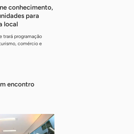
úne conhecimento,
unidades para
 local
e trará programação
, turismo, comércio e
em encontro