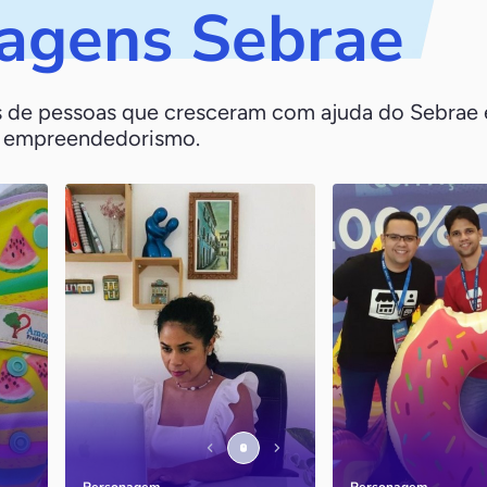
agens Sebrae
as de pessoas que cresceram com ajuda do Sebrae
o empreendedorismo.
Gardênia Régia
Showkase
São Luís / MA
João Pessoa / PB
s
Após participar do
Entenda como o Se
Empretec, Gardênia
fundamental para a
aprimorou as habilidades
estruturação e amp
empreendedoras, inovou e
negócio
viu a sua empresa decolar.
Personagem
Personagem