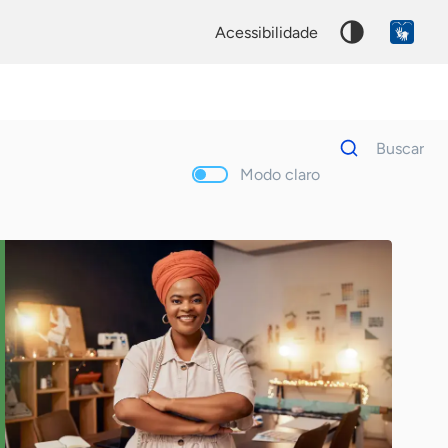
acessibilidade
Dados
Buscar
para
busca
Modo claro
Palavra
chave