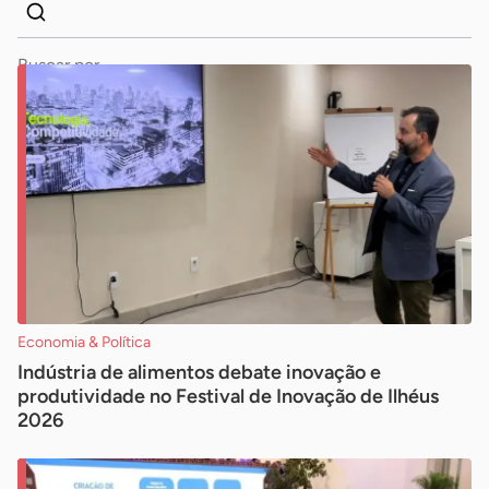
Dados
Palavra
para
chave
busca
Pesquisar
Economia & Política
Indústria de alimentos debate inovação e
produtividade no Festival de Inovação de Ilhéus
2026