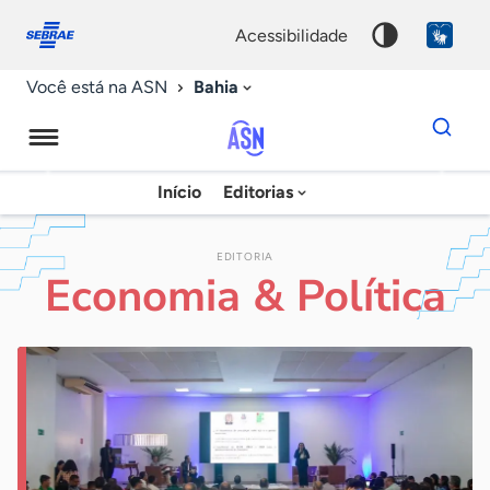
Fale
Acessibilidade
conosco
0
acessibilidade
9
Bahia
Você está na ASN
Dados
para
busca
Agência
Início
Editorias
Palavra
Sebrae
chave
de
EDITORIA
Economia & Política
Notícias