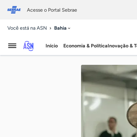
Fale
Acessibilidade
conosco
0
Acesse o Portal Sebrae
9
Bahia
Você está na ASN
Início
Economia & Política
Inovação & T
Agência
Sebrae
de
Notícias