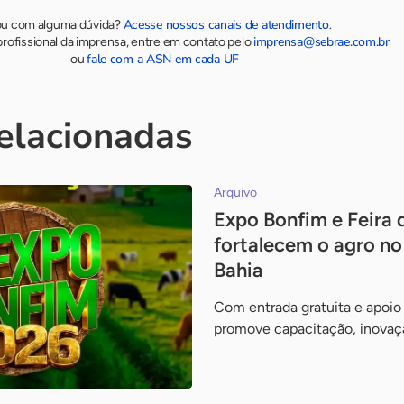
Acesse nossos canais de atendimento
ou com alguma dúvida?
.
imprensa@sebrae.com.br
rofissional da imprensa, entre em contato pelo
fale com a ASN em cada UF
ou
relacionadas
Arquivo
Expo Bonfim e Feira
fortalecem o agro n
Bahia
Com entrada gratuita e apoio
promove capacitação, inovação