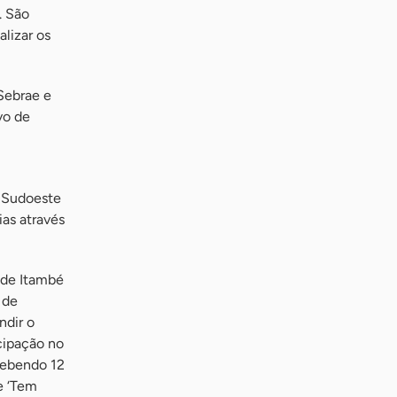
. São
lizar os
Sebrae e
vo de
o Sudoeste
as através
 de Itambé
 de
ndir o
icipação no
cebendo 12
e ‘Tem