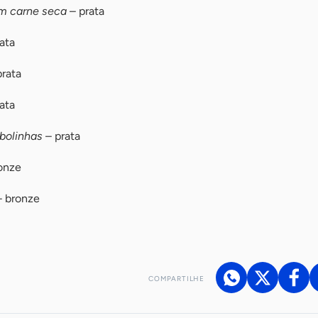
om carne seca
– prata
ata
rata
ata
bolinhas
– prata
onze
 bronze
COMPARTILHE