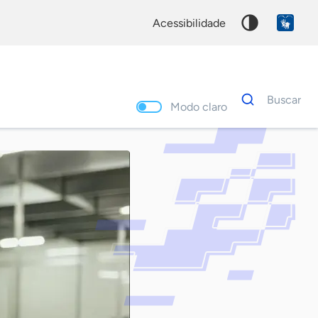
acessibilidade
Dados
Buscar
para
Modo claro
busca
Palavra
chave