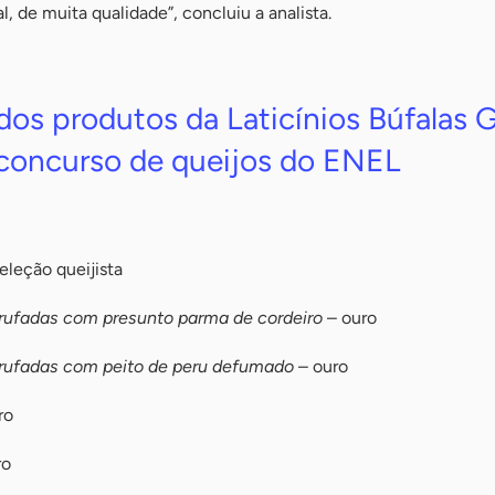
al, de muita qualidade”, concluiu a analista.
a dos produtos da Laticínios Búfalas 
concurso de queijos do ENEL
leção queijista
trufadas com presunto parma de cordeiro
– ouro
trufadas com peito de peru defumado
– ouro
ro
ro