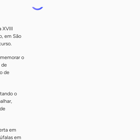
 XVIII
ro, em São
curso.
comemorar o
 de
to de
ntando o
alhar,
 de
berta em
búfalas em