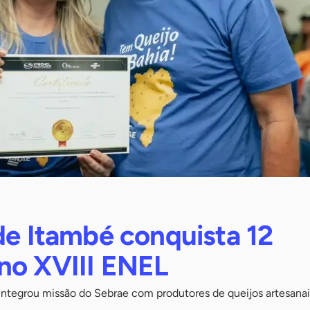
de Itambé conquista 12
no XVIII ENEL
 integrou missão do Sebrae com produtores de queijos artesanai