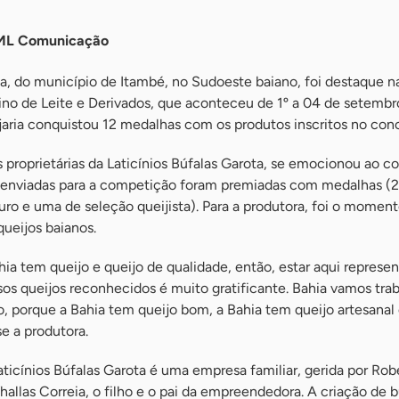
 ML Comunicação
ta, do município de Itambé, no Sudoeste baiano, foi destaque na
no de Leite e Derivados, que aconteceu de 1º a 04 de setemb
jaria conquistou 12 medalhas com os produtos inscritos no con
proprietárias da Laticínios Búfalas Garota, se emocionou ao 
s enviadas para a competição foram premiadas com medalhas (2
ouro e uma de seleção queijista). Para a produtora, foi o momen
queijos baianos.
a tem queijo e queijo de qualidade, então, estar aqui represe
sos queijos reconhecidos é muito gratificante. Bahia vamos trab
, porque a Bahia tem queijo bom, a Bahia tem queijo artesanal
se a produtora.
icínios Búfalas Garota é uma empresa familiar, gerida por Ro
allas Correia, o filho e o pai da empreendedora. A criação de 