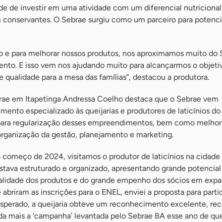
e de investir em uma atividade com um diferencial nutricional
 conservantes. O Sebrae surgiu como um parceiro para potencia
ão e para melhorar nossos produtos, nos aproximamos muito do 
to. E isso vem nos ajudando muito para alcançarmos o objeti
 qualidade para a mesa das famílias”, destacou a produtora.
brae em Itapetinga Andressa Coelho destaca que o Sebrae vem
ento especializado às queijarias e produtores de laticínios d
para regularização desses empreendimentos, bem como melhori
rganização da gestão, planejamento e marketing.
o começo de 2024, visitamos o produtor de laticínios na cidade
tava estruturado e organizado, apresentando grande potencial
alidade dos produtos e do grande empenho dos sócios em expa
 abriram as inscrições para o ENEL, enviei a proposta para part
esperado, a queijaria obteve um reconhecimento excelente, re
da mais a ‘campanha’ levantada pelo Sebrae BA esse ano de qu