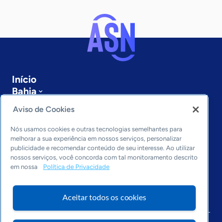
Início
Bahia
Sobre a ASN
Aviso de Cookies
Últimas notícias
Entre em contato
Nós usamos cookies e outras tecnologias semelhantes para
Editorias
melhorar a sua experiência em nossos serviços, personalizar
publicidade e recomendar conteúdo de seu interesse. Ao utilizar
Economia & Política
nossos serviços, você concorda com tal monitoramento descrito
em nossa
Política de Privacidade
Inovação & Tecnologia
Cultura empreendedora
Dados
Aceitar todos os cookies
Arquivo