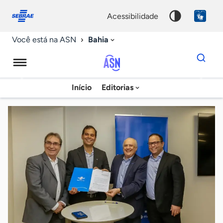
Fale
Acessibilidade
conosco
0
acessibilidade
9
Bahia
Você está na ASN
Dados
para
busca
Agência
Início
Editorias
Palavra
Sebrae
chave
de
Notícias