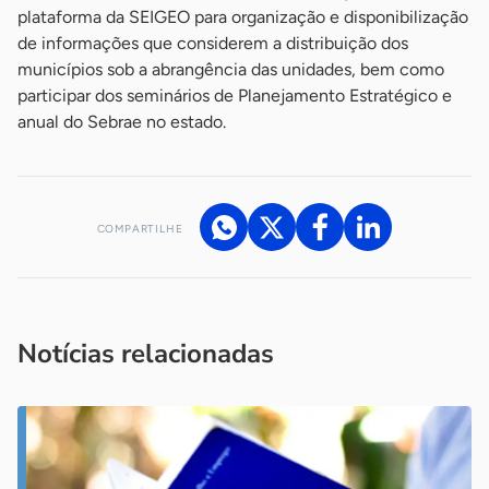
plataforma da SEIGEO para organização e disponibilização
de informações que considerem a distribuição dos
municípios sob a abrangência das unidades, bem como
participar dos seminários de Planejamento Estratégico e
anual do Sebrae no estado.
COMPARTILHE
Acesse nossos canais de atendimento
Ficou com alguma dúvida?
.
Se
você é um profissional da imprensa, entre em contato pelo
imprensa@sebrae.com.br
fale com a ASN em cada UF
ou
Notícias relacionadas