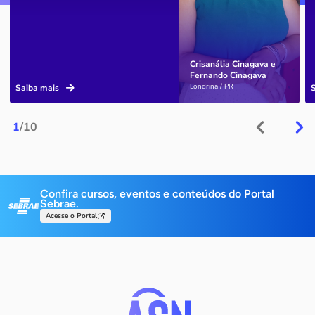
Crisanália Cinagava e
Fernando Cinagava
Londrina / PR
Saiba mais
1
/10
Confira cursos, eventos e conteúdos do Portal
Sebrae.
Acesse o Portal