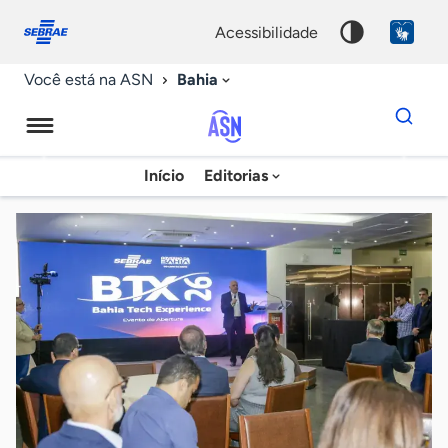
Fale
Acessibilidade
conosco
0
acessibilidade
9
Bahia
Você está na ASN
Dados
para
busca
Agência
Início
Editorias
Palavra
Sebrae
chave
de
Notícias