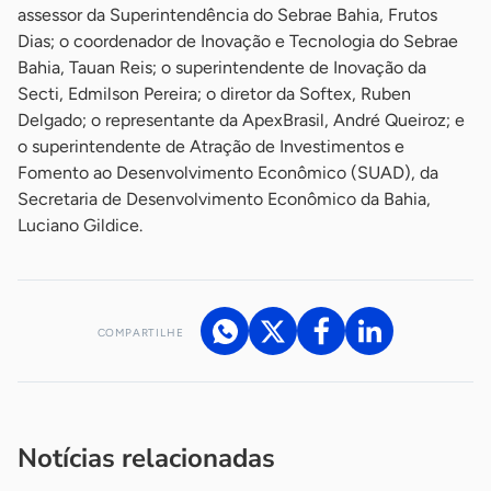
assessor da Superintendência do Sebrae Bahia, Frutos
Dias; o coordenador de Inovação e Tecnologia do Sebrae
Bahia, Tauan Reis; o superintendente de Inovação da
Secti, Edmilson Pereira; o diretor da Softex, Ruben
Delgado; o representante da ApexBrasil, André Queiroz; e
o superintendente de Atração de Investimentos e
Fomento ao Desenvolvimento Econômico (SUAD), da
Secretaria de Desenvolvimento Econômico da Bahia,
Luciano Gildice.
COMPARTILHE
Acesse nossos canais de atendimento
Ficou com alguma dúvida?
.
Se
você é um profissional da imprensa, entre em contato pelo
imprensa@sebrae.com.br
fale com a ASN em cada UF
ou
Notícias relacionadas