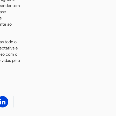
reender tem
base
e
ente ao
as todo o
ectativa é
hoso com o
lvidas pelo