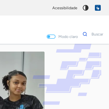
acessibilidade
Dados
Buscar
para
Modo claro
busca
Palavra
chave