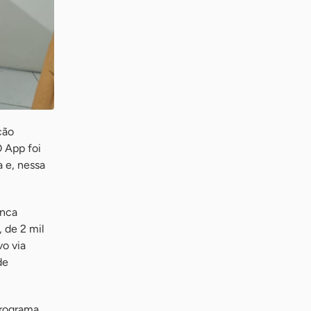
ção
 App foi
 e, nessa
anca
 de 2 mil
vo via
de
Programa