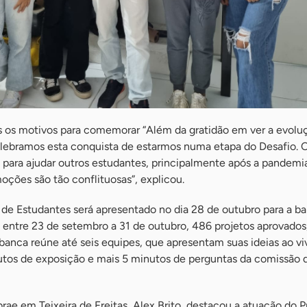
os os motivos para comemorar “Além da gratidão em ver a evolu
lebramos esta conquista de estarmos numa etapa do Desafio. O
 para ajudar outros estudantes, principalmente após a pandemia
moções são tão conflituosas”, explicou.
 de Estudantes será apresentado no dia 28 de outubro para a b
 entre 23 de setembro a 31 de outubro, 486 projetos aprovados,
banca reúne até seis equipes, que apresentam suas ideias ao vi
tos de exposição e mais 5 minutos de perguntas da comissão 
rae em Teixeira de Freitas, Alex Brito, destacou a atuação do 