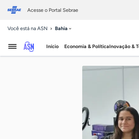
Fale
Acessibilidade
conosco
0
Acesse o Portal Sebrae
9
Bahia
Você está na ASN
Início
Economia & Política
Inovação & T
Agência
Sebrae
de
Notícias