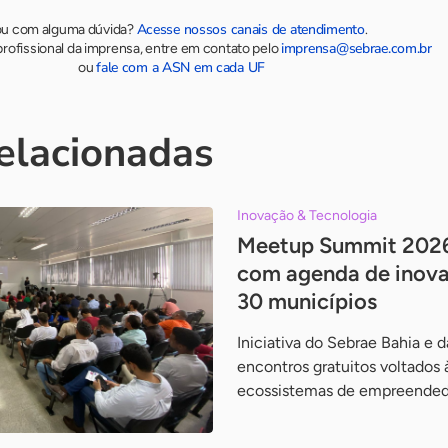
Acesse nossos canais de atendimento
ou com alguma dúvida?
.
imprensa@sebrae.com.br
rofissional da imprensa, entre em contato pelo
fale com a ASN em cada UF
ou
relacionadas
Inovação & Tecnologia
Meetup Summit 2026 
com agenda de inov
30 municípios
Iniciativa do Sebrae Bahia e
encontros gratuitos voltados
ecossistemas de empreended