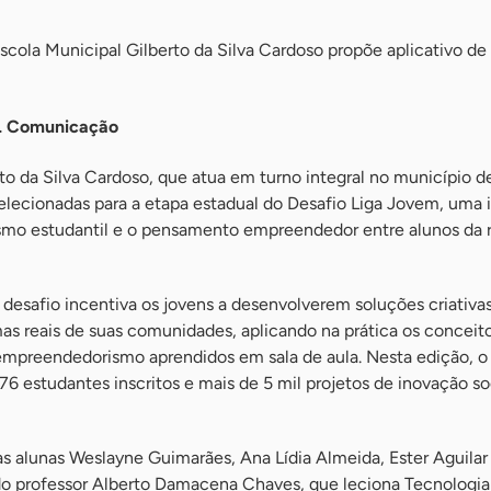
scola Municipal Gilberto da Silva Cardoso propõe aplicativo de
ML Comunicação
to da Silva Cardoso, que atua em turno integral no município de
 selecionadas para a etapa estadual do Desafio Liga Jovem, uma i
smo estudantil e o pensamento empreendedor entre alunos da 
desafio incentiva os jovens a desenvolverem soluções criativa
as reais de suas comunidades, aplicando na prática os conceit
empreendedorismo aprendidos em sala de aula. Nesta edição, o
76 estudantes inscritos e mais de 5 mil projetos de inovação so
s alunas Weslayne Guimarães, Ana Lídia Almeida, Ester Aguilar
do professor Alberto Damacena Chaves, que leciona Tecnologia