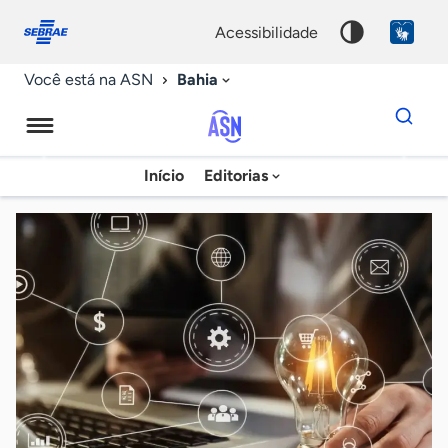
Fale
Acessibilidade
conosco
0
acessibilidade
9
Bahia
Você está na ASN
Dados
para
busca
Agência
Início
Editorias
Palavra
Sebrae
chave
de
Notícias