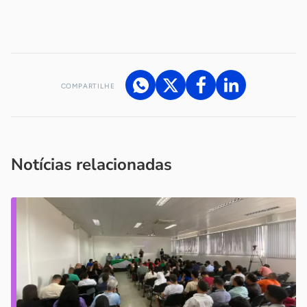
-
COMPARTILHE
Acesse nossos canais de atendimento
Ficou com alguma dúvida?
.
Se
você é um profissional da imprensa, entre em contato pelo
imprensa@sebrae.com.br
fale com a ASN em cada UF
ou
Notícias relacionadas