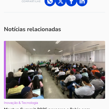
COMPARTILHE
Acesse nossos canais de atendimento
Ficou com alguma dúvida?
.
Se
você é um profissional da imprensa, entre em contato pelo
imprensa@sebrae.com.br
fale com a ASN em cada UF
ou
Notícias relacionadas
Inovação & Tecnologia