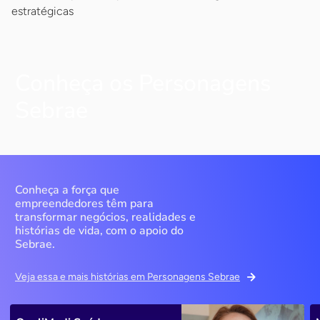
estratégicas
Conheça os Personagens
Sebrae
Conheça a força que
empreendedores têm para
transformar negócios, realidades e
histórias de vida, com o apoio do
Sebrae.
Veja essa e mais histórias em Personagens Sebrae