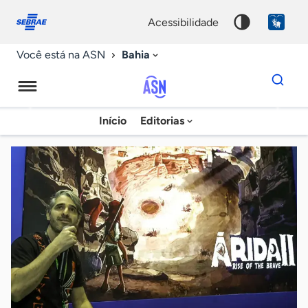
Fale
Acessibilidade
conosco
0
acessibilidade
9
Bahia
Você está na ASN
Dados
para
busca
Agência
Início
Editorias
Palavra
Sebrae
chave
de
Notícias