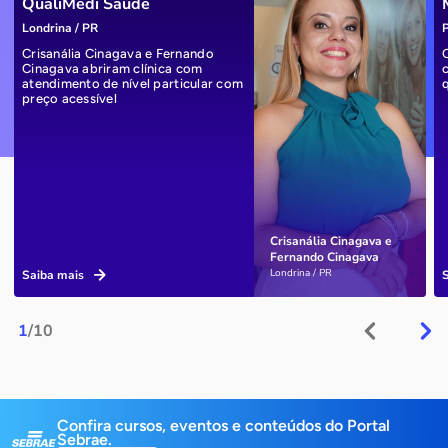
QualiMedi Saúde
Londrina / PR
P
Crisanália Cinagava e Fernando
Cinagava abriram clínica com
atendimento de nível particular com
preço acessível
Crisanália Cinagava e
Fernando Cinagava
Londrina / PR
Saiba mais
1
/10
Confira cursos, eventos e conteúdos do Portal
Sebrae.