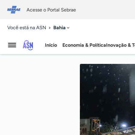
Fale
Acessibilidade
conosco
0
Acesse o Portal Sebrae
9
Bahia
Você está na ASN
Início
Economia & Política
Inovação & T
Agência
Sebrae
de
Notícias