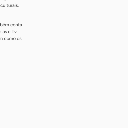
ulturais,
ambém conta
ias e Tv
im como os