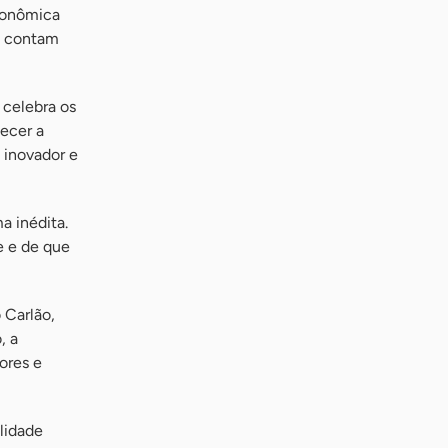
tronômica
ue contam
 celebra os
ecer a
, inovador e
a inédita.
e e de que
 Carlão,
, a
ores e
lidade