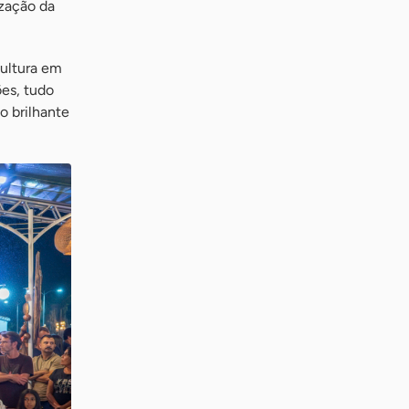
ização da
cultura em
ões, tudo
o brilhante