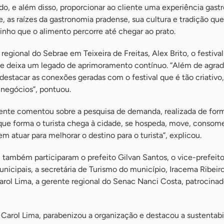
rado, e além disso, proporcionar ao cliente uma experiência gas
, as raízes da gastronomia pradense, sua cultura e tradição q
inho que o alimento percorre até chegar ao prato.
egional do Sebrae em Teixeira de Freitas, Alex Brito, o festival
s e deixa um legado de aprimoramento contínuo. “Além de agrad
 destacar as conexões geradas com o festival que é tão criativo
 negócios”, pontuou.
rente comentou sobre a pesquisa de demanda, realizada de form
 que forma o turista chega à cidade, se hospeda, move, consom
m atuar para melhorar o destino para o turista”, explicou.
 também participaram o prefeito Gilvan Santos, o vice-prefeito
unicipais, a secretária de Turismo do município, Iracema Ribeiro
rol Lima, a gerente regional do Senac Nanci Costa, patrocinad
 Carol Lima, parabenizou a organização e destacou a sustentabi