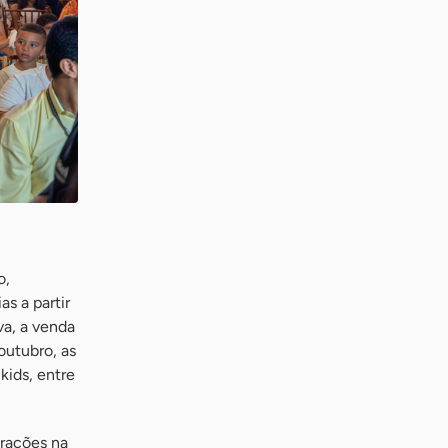
o,
s a partir
va, a venda
outubro, as
kids, entre
trações na