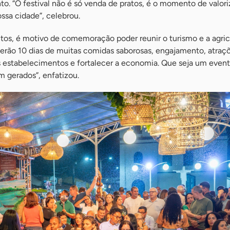
to. “O festival não é só venda de pratos, é o momento de valor
ossa cidade”, celebrou.
ntos, é motivo de comemoração poder reunir o turismo e a agri
Serão 10 dias de muitas comidas saborosas, engajamento, atraç
s estabelecimentos e fortalecer a economia. Que seja um event
m gerados”, enfatizou.