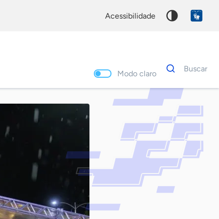
acessibilidade
Dados
Buscar
para
Modo claro
busca
Palavra
chave