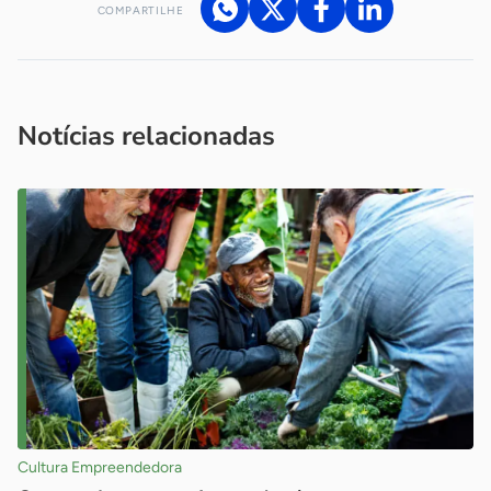
COMPARTILHE
Acesse nossos canais de atendimento
Ficou com alguma dúvida?
.
Se
você é um profissional da imprensa, entre em contato pelo
imprensa@sebrae.com.br
fale com a ASN em cada UF
ou
Notícias relacionadas
Cultura Empreendedora