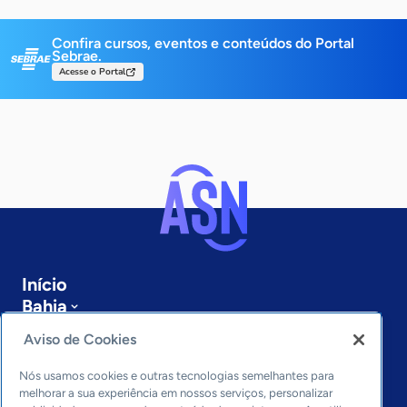
Confira cursos, eventos e conteúdos do Portal
Sebrae.
Acesse o Portal
Início
Bahia
Sobre a ASN
Aviso de Cookies
Últimas notícias
Entre em contato
Nós usamos cookies e outras tecnologias semelhantes para
Editorias
melhorar a sua experiência em nossos serviços, personalizar