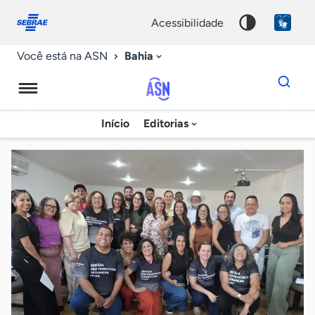
Fale
Acessibilidade
conosco
0
acessibilidade
9
Bahia
Você está na ASN
Dados
para
busca
Agência
Início
Editorias
Palavra
Sebrae
chave
de
Notícias