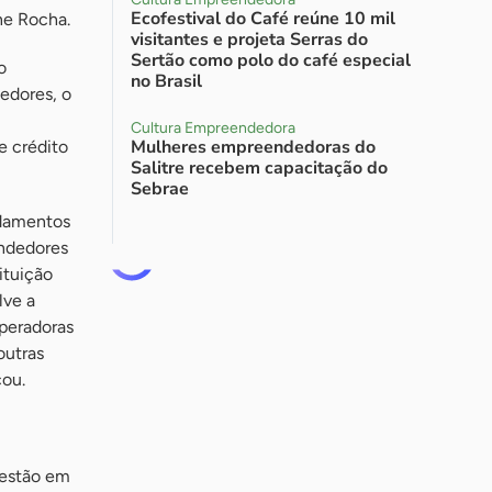
Ecofestival do Café reúne 10 mil
ane Rocha.
visitantes e projeta Serras do
Sertão como polo do café especial
o
no Brasil
edores, o
Cultura Empreendedora
Mulheres empreendedoras do
e crédito
Salitre recebem capacitação do
Sebrae
ndamentos
endedores
ituição
lve a
operadoras
outras
cou.
 estão em