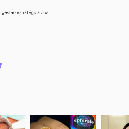
 gestão estratégica dos
ro
Planet Nails
Ani – Am