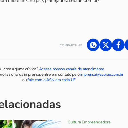
ora neste link. https://planejadora.sebrae.com.br/
COMPARTILHE
Acesse nossos canais de atendimento
ou com alguma dúvida?
.
imprensa@sebrae.com.br
rofissional da imprensa, entre em contato pelo
fale com a ASN em cada UF
ou
relacionadas
Cultura Empreendedora