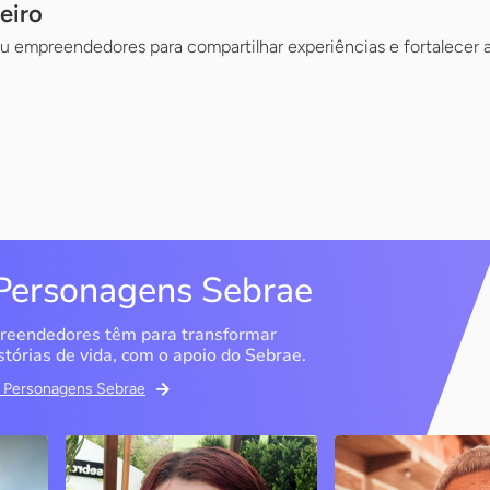
eiro
u empreendedores para compartilhar experiências e fortalecer a
Personagens Sebrae
reendedores têm para transformar
stórias de vida, com o apoio do Sebrae.
em Personagens Sebrae
Memória Ancestral
Espedito Selei