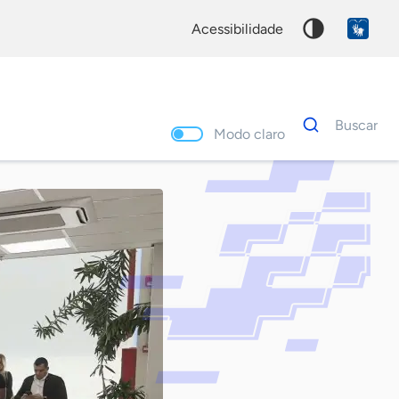
acessibilidade
Dados
Buscar
para
Modo claro
busca
Palavra
chave