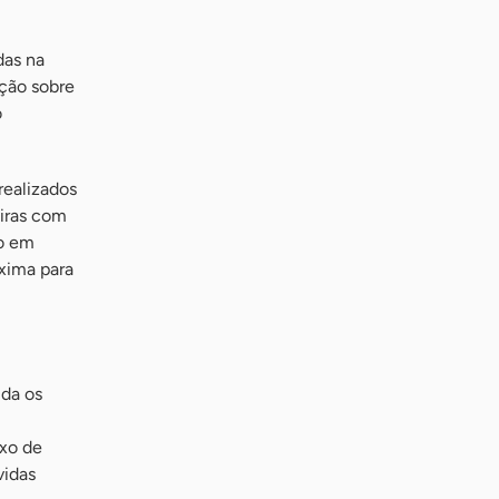
das na
ação sobre
o
realizados
eiras com
ão em
xima para
uda os
uxo de
vidas