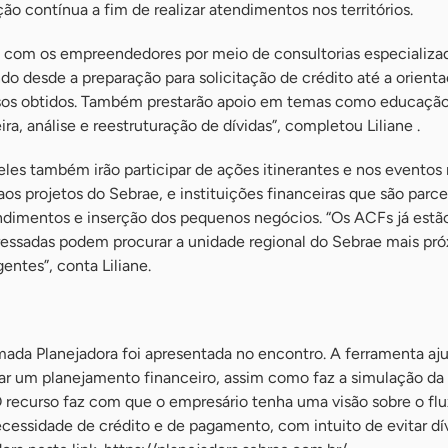
o contínua a fim de realizar atendimentos nos territórios.
e com os empreendedores por meio de consultorias especializa
ndo desde a preparação para solicitação de crédito até a orient
ursos obtidos. Também prestarão apoio em temas como educaçã
ira, análise e reestruturação de dívidas”, completou Liliane .
eles também irão participar de ações itinerantes e nos eventos 
 aos projetos do Sebrae, e instituições financeiras que são parc
ndimentos e inserção dos pequenos negócios. “Os ACFs já est
essadas podem procurar a unidade regional do Sebrae mais pró
entes”, conta Liliane.
ada Planejadora foi apresentada no encontro. A ferramenta aj
r um planejamento financeiro, assim como faz a simulação da
O recurso faz com que o empresário tenha uma visão sobre o fl
necessidade de crédito e de pagamento, com intuito de evitar dí