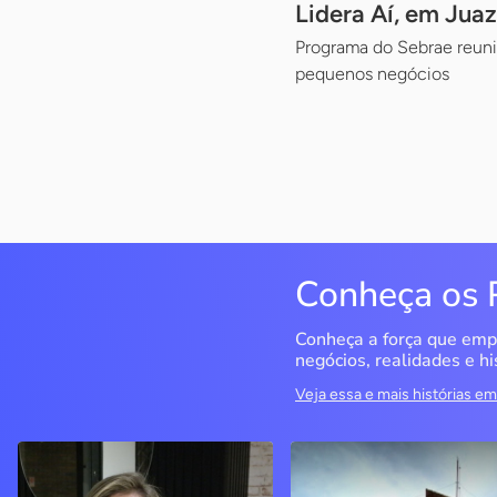
Lidera Aí, em Juaz
Programa do Sebrae reuni
pequenos negócios
Conheça os 
Conheça a força que emp
negócios, realidades e hi
Veja essa e mais histórias 
Delucci
Infoecia Software