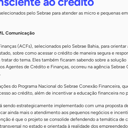
sciente ao crédito
selecionados pelo Sebrae para atender as micro e pequenas e
 ML Comunicação
inanças (ACFs), selecionados pelo Sebrae Bahia, para orientar 
tado, sobre como acessar o crédito de maneira segura e respo
 tratar do tema. Eles também ficaram sabendo sobre a solução
dos Agentes de Crédito e Finanças, ocorreu na agência Sebrae 
.
as ações do Programa Nacional do Sebrae Conexão Financeira, q
cesso ao crédito, além de incentivar a educação financeira no p
stá sendo estrategicamente implementado com uma proposta d
ficar ainda mais o atendimento aos pequenos negócios e incent
enção é que o projeto se consolide defendendo a temática de c
ransversal no estado e orientada à realidade dos empreendedo