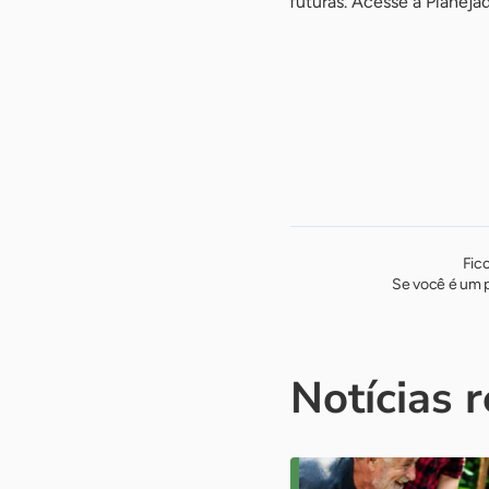
futuras. Acesse a Planejad
-
Fic
Se você é um p
Notícias 