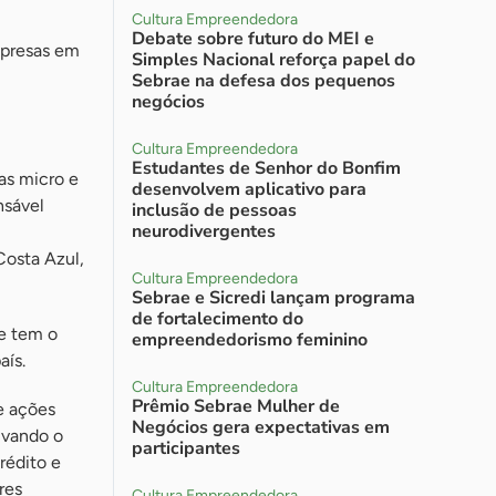
Cultura Empreendedora
Debate sobre futuro do MEI e
mpresas em
Simples Nacional reforça papel do
Sebrae na defesa dos pequenos
negócios
Cultura Empreendedora
Estudantes de Senhor do Bonfim
as micro e
desenvolvem aplicativo para
nsável
inclusão de pessoas
neurodivergentes
Costa Azul,
Cultura Empreendedora
Sebrae e Sicredi lançam programa
de fortalecimento do
ue tem o
empreendedorismo feminino
aís.
Cultura Empreendedora
Prêmio Sebrae Mulher de
e ações
Negócios gera expectativas em
ivando o
participantes
rédito e
res
Cultura Empreendedora