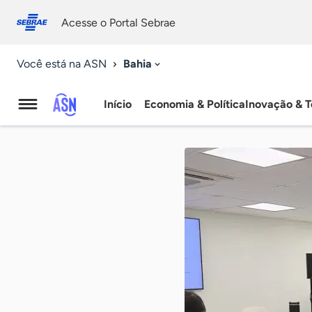
Fale
Acessibilidade
conosco
0
Acesse o Portal Sebrae
9
Bahia
Você está na ASN
Início
Economia & Política
Inovação & T
Agência
Sebrae
de
Notícias