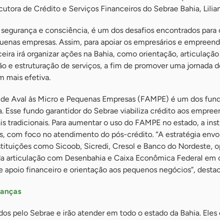
ocutora de Crédito e Serviços Financeiros do Sebrae Bahia, Lili
 segurança e consciência, é um dos desafios encontrados para 
enas empresas. Assim, para apoiar os empresários e empreend
ra irá organizar ações na Bahia, como orientação, articulação
ão e estruturação de serviços, a fim de promover uma jornada d
m mais efetiva.
o de Aval às Micro e Pequenas Empresas (FAMPE) é um dos fu
ia. Esse fundo garantidor do Sebrae viabiliza crédito aos empre
is tradicionais. Para aumentar o uso do FAMPE no estado, a inst
s, com foco no atendimento do pós-crédito. “A estratégia envo
tituições como Sicoob, Sicredi, Cresol e Banco do Nordeste, 
da articulação com Desenbahia e Caixa Econômica Federal em 
apoio financeiro e orientação aos pequenos negócios”, desta
nanças
os pelo Sebrae e irão atender em todo o estado da Bahia. Eles