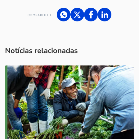
COMPARTILHE
Acesse nossos canais de atendimento
Ficou com alguma dúvida?
.
Se
você é um profissional da imprensa, entre em contato pelo
imprensa@sebrae.com.br
fale com a ASN em cada UF
ou
Notícias relacionadas