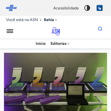
Fale
Acessibilidade
conosco
0
acessibilidade
9
Bahia
Você está na ASN
Dados
para
busca
Agência
Início
Editorias
Palavra
Sebrae
chave
de
Notícias