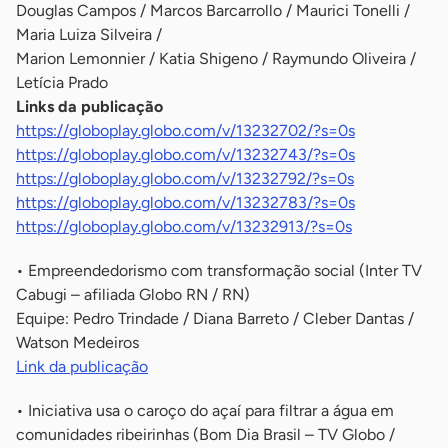
Douglas Campos / Marcos Barcarrollo / Maurici Tonelli /
Maria Luiza Silveira /
Marion Lemonnier / Katia Shigeno / Raymundo Oliveira /
Letícia Prado
Links da publicação
https://globoplay.globo.com/v/13232702/?s=0s
https://globoplay.globo.com/v/13232743/?s=0s
https://globoplay.globo.com/v/13232792/?s=0s
https://globoplay.globo.com/v/13232783/?s=0s
https://globoplay.globo.com/v/13232913/?s=0s
• Empreendedorismo com transformação social (Inter TV
Cabugi – afiliada Globo RN / RN)
Equipe: Pedro Trindade / Diana Barreto / Cleber Dantas /
Watson Medeiros
Link da publicação
• Iniciativa usa o caroço do açaí para filtrar a água em
comunidades ribeirinhas (Bom Dia Brasil – TV Globo /