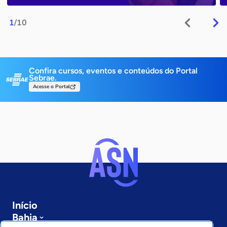
1
/10
Confira cursos, eventos e conteúdos do Portal
Sebrae.
Acesse o Portal
Início
Bahia