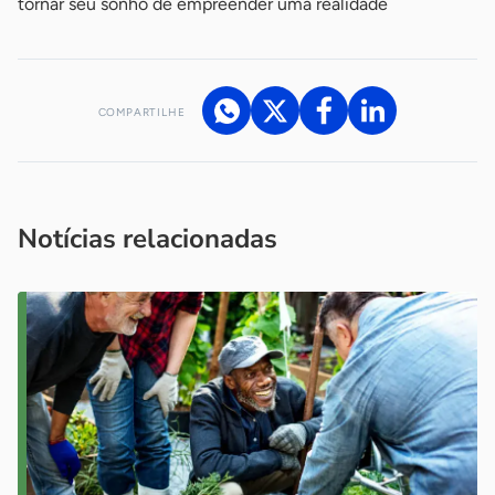
tornar seu sonho de empreender uma realidade
COMPARTILHE
Acesse nossos canais de atendimento
Ficou com alguma dúvida?
.
Se
você é um profissional da imprensa, entre em contato pelo
imprensa@sebrae.com.br
fale com a ASN em cada UF
ou
Notícias relacionadas