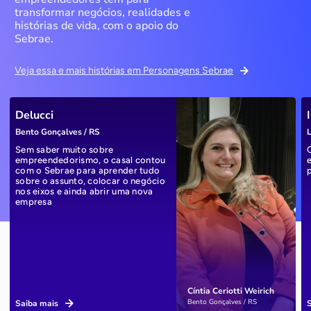
transformar negócios, realidades e
histórias de vida, com o apoio do
Sebrae.
Veja essa e mais histórias em Personagens Sebrae
Delucci
Bento Gonçalves / RS
L
Sem saber muito sobre
empreendedorismo, o casal contou
com o Sebrae para aprender tudo
sobre o assunto, colocar o negócio
nos eixos e ainda abrir uma nova
empresa
Cíntia Ceriotti Weirich
Bento Gonçalves / RS
Saiba mais