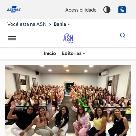
Fale
Acessibilidade
conosco
0
acessibilidade
9
Bahia
Você está na ASN
Dados
para
busca
Agência
Início
Editorias
Palavra
Sebrae
chave
de
Notícias