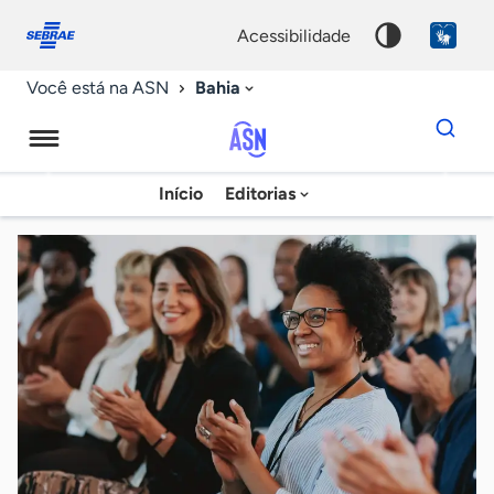
Fale
Acessibilidade
conosco
0
acessibilidade
9
Bahia
Você está na ASN
Dados
para
busca
Agência
Início
Editorias
Palavra
Sebrae
chave
de
Notícias