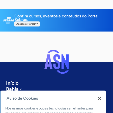
Confira cursos, eventos e conteúdos do Portal
Sebrae.
Acesse o Portal
Início
Bahia
Sobre a ASN
Aviso de Cookies
Últimas notícias
Entre em contato
Nós usamos cookies e outras tecnologias semelhantes para