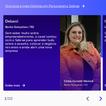
Veja essa e mais histórias em Personagens Sebrae
Delucci
Bento Gonçalves / RS
L
Sem saber muito sobre
empreendedorismo, o casal contou
com o Sebrae para aprender tudo
sobre o assunto, colocar o negócio
nos eixos e ainda abrir uma nova
empresa
Cíntia Ceriotti Weirich
Bento Gonçalves / RS
Saiba mais
1
/10