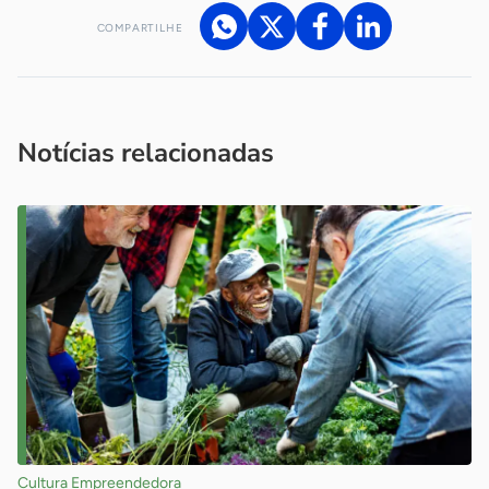
COMPARTILHE
Acesse nossos canais de atendimento
Ficou com alguma dúvida?
.
Se
você é um profissional da imprensa, entre em contato pelo
imprensa@sebrae.com.br
fale com a ASN em cada UF
ou
Notícias relacionadas
Cultura Empreendedora