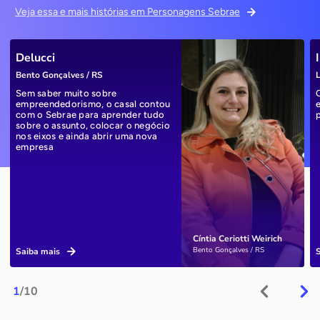
Veja essa e mais histórias em Personagens Sebrae
Delucci
Bento Gonçalves / RS
L
Sem saber muito sobre
empreendedorismo, o casal contou
com o Sebrae para aprender tudo
sobre o assunto, colocar o negócio
nos eixos e ainda abrir uma nova
empresa
Cíntia Ceriotti Weirich
Bento Gonçalves / RS
Saiba mais
1
/10