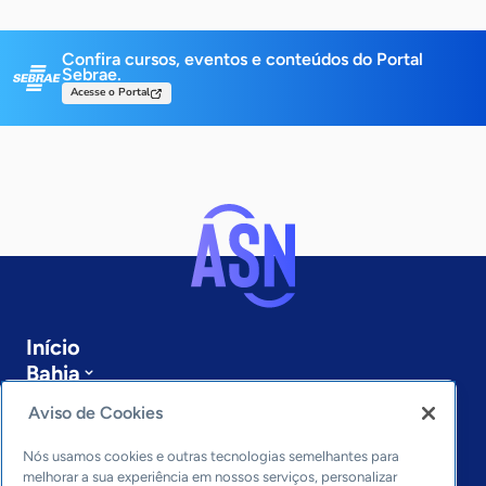
Confira cursos, eventos e conteúdos do Portal
Sebrae.
Acesse o Portal
Início
Bahia
Sobre a ASN
Aviso de Cookies
Últimas notícias
Entre em contato
Nós usamos cookies e outras tecnologias semelhantes para
Editorias
melhorar a sua experiência em nossos serviços, personalizar