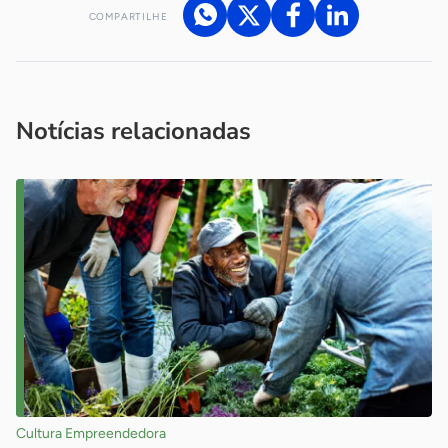
COMPARTILHE
Acesse nossos canais de atendimento
Ficou com alguma dúvida?
.
Se
você é um profissional da imprensa, entre em contato pelo
imprensa@sebrae.com.br
fale com a ASN em cada UF
ou
Notícias relacionadas
Cultura Empreendedora