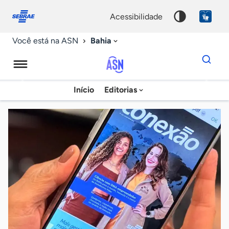
Fale
Acessibilidade
conosco
0
acessibilidade
9
Bahia
Você está na ASN
Dados
para
busca
Agência
Início
Editorias
Palavra
Sebrae
chave
de
Notícias