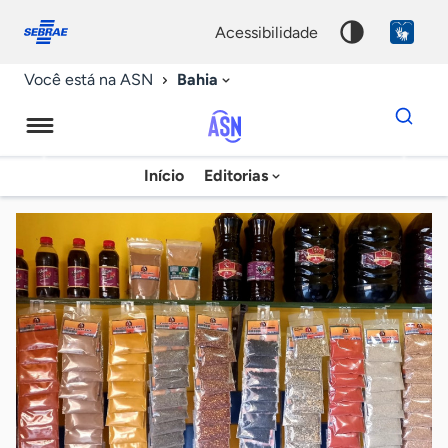
Fale
Acessibilidade
conosco
0
acessibilidade
9
Bahia
Você está na ASN
Dados
para
busca
Agência
Início
Editorias
Palavra
Sebrae
chave
de
Notícias