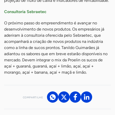
projeção de fluxo de caixa e indicadores de rentabilidade.
Consultoria Sebraetec
O próximo passo do empreendimento é avançar no
desenvolvimento de novos produtos. Os empresários já
aderiram à consultoria oferecida pelo Sebraetec, que
acompanhará a criação de novos produtos na indústria
como a linha de sucos prontos. Tanildo Guimarães já
adiantou os sabores que em breve estarão disponíveis no
mercado. Devem integrar o mix da Proelin os sucos de
açaí + guaraná, guaraná, açaí + limão, açaí, açaí +
morango, açaí + banana, açaí + maçã e limão.
COMPARTILHE
Acesse nossos canais de atendimento
Ficou com alguma dúvida?
.
Se