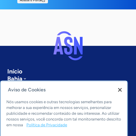
Acesse o Portal
Início
Bahia
Sobre a ASN
Aviso de Cookies
Últimas notícias
Entre em contato
Nós usamos cookies e outras tecnologias semelhantes para
Editorias
melhorar a sua experiência em nossos serviços, personalizar
publicidade e recomendar conteúdo de seu interesse. Ao utilizar
Economia & Política
nossos serviços, você concorda com tal monitoramento descrito
em nossa
Política de Privacidade
Inovação & Tecnologia
Cultura empreendedora