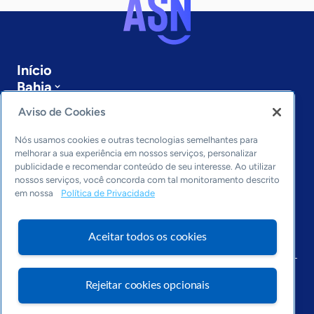
Início
Bahia
Sobre a ASN
Aviso de Cookies
Últimas notícias
Entre em contato
Nós usamos cookies e outras tecnologias semelhantes para
Editorias
melhorar a sua experiência em nossos serviços, personalizar
publicidade e recomendar conteúdo de seu interesse. Ao utilizar
Economia & Política
nossos serviços, você concorda com tal monitoramento descrito
em nossa
Política de Privacidade
Inovação & Tecnologia
Cultura empreendedora
Dados
Aceitar todos os cookies
Arquivo
Rejeitar cookies opcionais