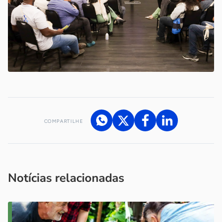
COMPARTILHE
Acesse nossos canais de atendimento
Ficou com alguma dúvida?
.
Se
você é um profissional da imprensa, entre em contato pelo
imprensa@sebrae.com.br
fale com a ASN em cada UF
ou
Notícias relacionadas