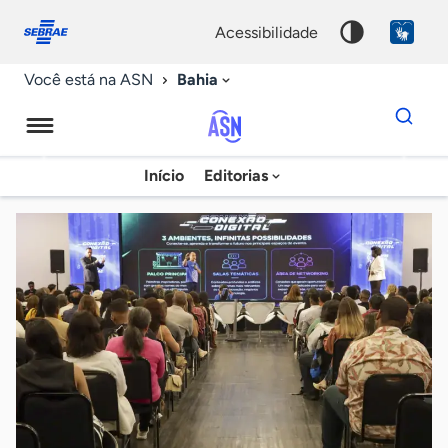
Fale
Acessibilidade
conosco
0
acessibilidade
9
Bahia
Você está na ASN
Dados
para
busca
Agência
Início
Editorias
Palavra
Sebrae
chave
de
Notícias