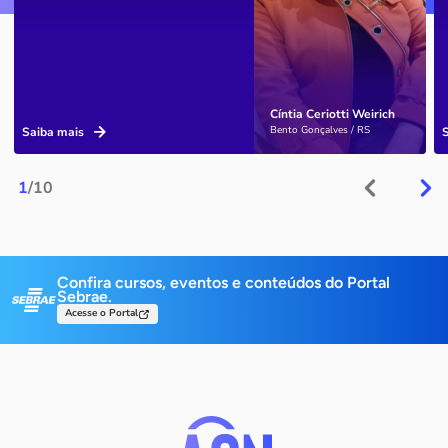
Cíntia Ceriotti Weirich
Bento Gonçalves / RS
Saiba mais
1
/10
Confira cursos, eventos e conteúdos do Portal
Sebrae.
Acesse o Portal