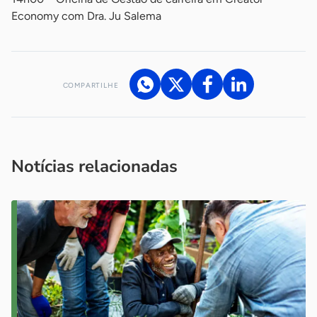
Economy com Dra. Ju Salema
COMPARTILHE
Acesse nossos canais de atendimento
Ficou com alguma dúvida?
.
Se
você é um profissional da imprensa, entre em contato pelo
imprensa@sebrae.com.br
fale com a ASN em cada UF
ou
Notícias relacionadas