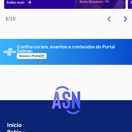
Bento Gonçalves / RS
Saiba mais
1
/10
Confira cursos, eventos e conteúdos do Portal
Sebrae.
Acesse o Portal
Início