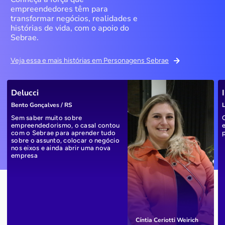
empreendedores têm para
transformar negócios, realidades e
histórias de vida, com o apoio do
Sebrae.
Veja essa e mais histórias em Personagens Sebrae
Delucci
Bento Gonçalves / RS
L
Sem saber muito sobre
empreendedorismo, o casal contou
com o Sebrae para aprender tudo
sobre o assunto, colocar o negócio
nos eixos e ainda abrir uma nova
empresa
Cíntia Ceriotti Weirich