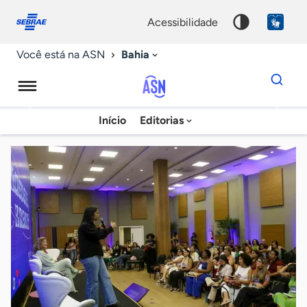
Fale
Acessibilidade
conosco
0
acessibilidade
9
Bahia
Você está na ASN
Dados
para
busca
Agência
Início
Editorias
Palavra
Sebrae
chave
de
Notícias