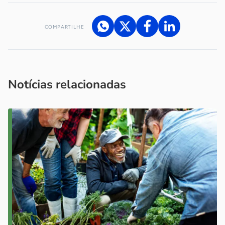
COMPARTILHE
Acesse nossos canais de atendimento
Ficou com alguma dúvida?
.
Se
você é um profissional da imprensa, entre em contato pelo
imprensa@sebrae.com.br
fale com a ASN em cada UF
ou
Notícias relacionadas