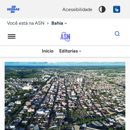
Fale
Acessibilidade
conosco
0
acessibilidade
9
Bahia
Você está na ASN
Dados
para
busca
Agência
Início
Editorias
Palavra
Sebrae
chave
de
Notícias