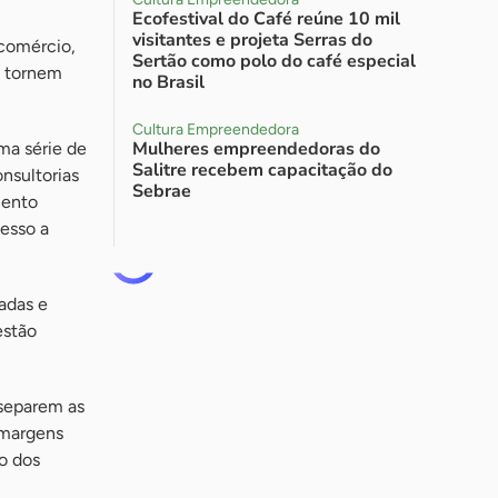
Ecofestival do Café reúne 10 mil
visitantes e projeta Serras do
 comércio,
Sertão como polo do café especial
e tornem
no Brasil
Cultura Empreendedora
Mulheres empreendedoras do
ma série de
Salitre recebem capacitação do
onsultorias
Sebrae
mento
esso a
adas e
estão
 separem as
 margens
o dos