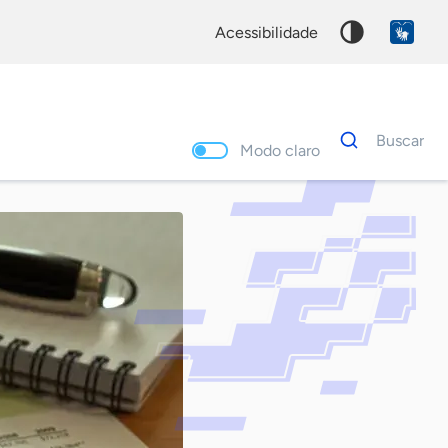
acessibilidade
Dados
Buscar
para
Modo claro
busca
Palavra
chave