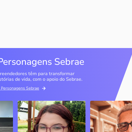
Personagens Sebrae
reendedores têm para transformar
stórias de vida, com o apoio do Sebrae.
em Personagens Sebrae
Memória Ancestral
Espedito Selei
São Luís / MA
Nova Olinda / CE
Ao lado da irmã e com o
Peças criadas pelo
apoio do Sebrae, a Memória
cearense já foram