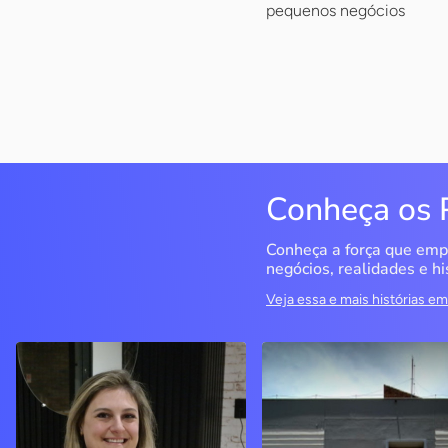
pequenos negócios
Conheça os 
Conheça a força que emp
negócios, realidades e hi
Veja essa e mais histórias 
Delucci
Infoecia Software
Ltda
Bento Gonçalves / RS
Londrina / PR
Sem saber muito sobre
empreendedorismo, o casal
Com mais de 20 anos de