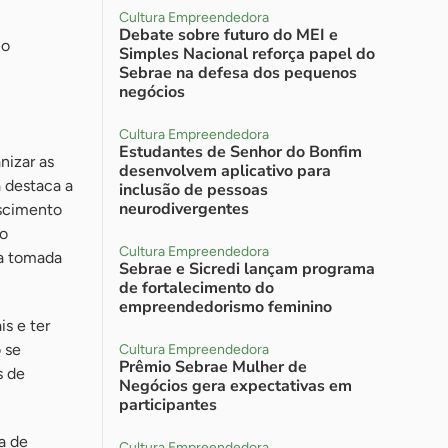
Cultura Empreendedora
Debate sobre futuro do MEI e
 o
Simples Nacional reforça papel do
Sebrae na defesa dos pequenos
negócios
Cultura Empreendedora
Estudantes de Senhor do Bonfim
nizar as
desenvolvem aplicativo para
a destaca a
inclusão de pessoas
neurodivergentes
escimento
ão
Cultura Empreendedora
 a tomada
Sebrae e Sicredi lançam programa
de fortalecimento do
empreendedorismo feminino
s e ter
 se
Cultura Empreendedora
Prêmio Sebrae Mulher de
s de
Negócios gera expectativas em
participantes
a de
Cultura Empreendedora