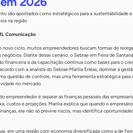
a em 2026
to são apontados como estratégicos para a sustentabilidade e
ios na região
a ML Comunicação
 novo ciclo, muitos empreendedores buscam formas de reorga
s negócios. Diante desse cenário, o Sebrae em Feira de Santan
ão financeira e da capacitação contínua como bases para o cr
acordo com a analista do Sebrae Marília Enéas, dominar a gest
uma questão de controle, mas uma ferramenta estratégica para
ividade no mercado.
do empreendedor é separar as finanças pessoais das empresariai
ixa, custos e projeções. Marilia explica que quando o empresário
finanças, ele não só previne riscos, mas identifica oportunidade
a que, em uma região com economia diversificada como a de Feir