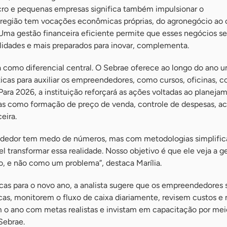
icro e pequenas empresas significa também impulsionar o
 região tem vocações econômicas próprias, do agronegócio ao
. Uma gestão financeira eficiente permite que esses negócios s
alidades e mais preparados para inovar, complementa.
 como diferencial central. O Sebrae oferece ao longo do ano u
ticas para auxiliar os empreendedores, como cursos, oficinas, c
Para 2026, a instituição reforçará as ações voltadas ao planeja
mas como formação de preço de venda, controle de despesas, ac
eira.
ndedor tem medo de números, mas com metodologias simplific
el transformar essa realidade. Nosso objetivo é que ele veja a g
o, e não como um problema”, destaca Marília.
icas para o novo ano, a analista sugere que os empreendedores
icas, monitorem o fluxo de caixa diariamente, revisem custos e
 o ano com metas realistas e invistam em capacitação por mei
Sebrae.