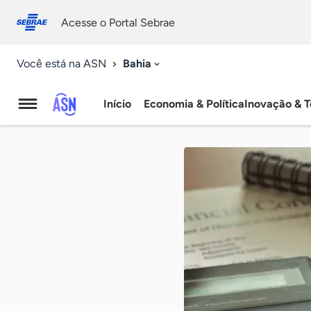
Fale
Acessibilidade
conosco
0
Acesse o Portal Sebrae
9
Bahia
Você está na ASN
Início
Economia & Política
Inovação & T
Agência
Sebrae
de
Notícias