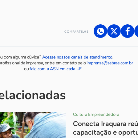
COMPARTILHE
Acesse nossos canais de atendimento
ou com alguma dúvida?
.
imprensa@sebrae.com.br
rofissional da imprensa, entre em contato pelo
fale com a ASN em cada UF
ou
relacionadas
Cultura Empreendedora
Conecta Iraquara re
capacitação e oport