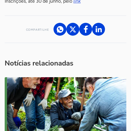
Inscrições, até 30 de junho, pelo
link
COMPARTILHE
Acesse nossos canais de atendimento
Ficou com alguma dúvida?
.
Se
você é um profissional da imprensa, entre em contato pelo
imprensa@sebrae.com.br
fale com a ASN em cada UF
ou
Notícias relacionadas