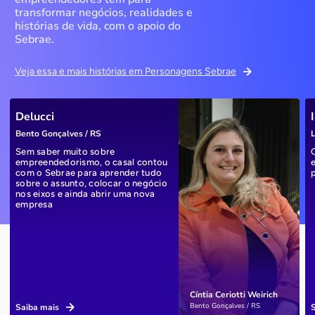
transformar negócios, realidades e
histórias de vida, com o apoio do
Sebrae.
Veja essa e mais histórias em Personagens Sebrae
Delucci
Bento Gonçalves / RS
L
Sem saber muito sobre
empreendedorismo, o casal contou
com o Sebrae para aprender tudo
sobre o assunto, colocar o negócio
nos eixos e ainda abrir uma nova
empresa
Cíntia Ceriotti Weirich
Bento Gonçalves / RS
Saiba mais