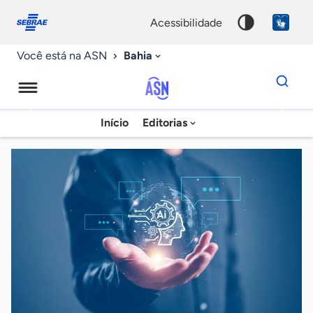
Fale
Acessibilidade
conosco
0
acessibilidade
9
Bahia
Você está na ASN
Dados
para
busca
Agência
Início
Editorias
Palavra
Sebrae
chave
de
Notícias