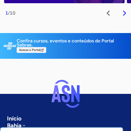
1
/10
Confira cursos, eventos e conteúdos do Portal
Sebrae.
Acesse o Portal
Início
Bahia