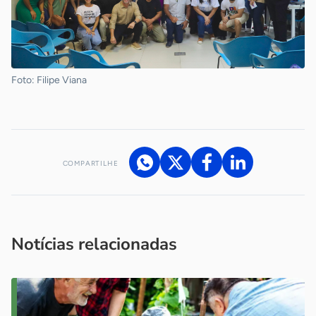
Foto: Filipe Viana
COMPARTILHE
Acesse nossos canais de atendimento
Ficou com alguma dúvida?
.
Se
você é um profissional da imprensa, entre em contato pelo
imprensa@sebrae.com.br
fale com a ASN em cada UF
ou
Notícias relacionadas