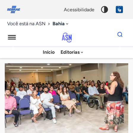
Fale
Acessibilidade
conosco
0
acessibilidade
9
Bahia
Você está na ASN
Dados
para
busca
Agência
Início
Editorias
Palavra
Sebrae
chave
de
Notícias