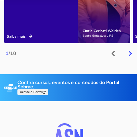
Cíntia Ceriotti Weirich
Bento Gonçalves / RS
Saiba mais
1
/10
Confira cursos, eventos e conteúdos do Portal
Sebrae.
Acesse o Portal