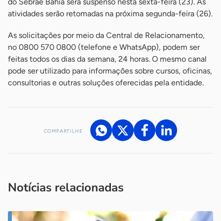
do Sebrae Bahia será suspenso nesta sexta-feira (23). As
atividades serão retomadas na próxima segunda-feira (26).
As solicitações por meio da Central de Relacionamento,
no 0800 570 0800 (telefone e WhatsApp), podem ser
feitas todos os dias da semana, 24 horas. O mesmo canal
pode ser utilizado para informações sobre cursos, oficinas,
consultorias e outras soluções oferecidas pela entidade.
COMPARTILHE
Acesse nossos canais de atendimento
Ficou com alguma dúvida?
.
Se
você é um profissional da imprensa, entre em contato pelo
imprensa@sebrae.com.br
fale com a ASN em cada UF
ou
Notícias relacionadas