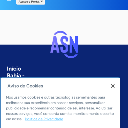
Acesse o Portal
Início
Bahia
Sobre a ASN
Aviso de Cookies
Últimas notícias
Entre em contato
Nós usamos cookies e outras tecnologias semelhantes para
Editorias
melhorar a sua experiência em nossos serviços, personalizar
publicidade e recomendar conteúdo de seu interesse. Ao utilizar
Economia & Política
nossos serviços, você concorda com tal monitoramento descrito
em nossa
Política de Privacidade
Inovação & Tecnologia