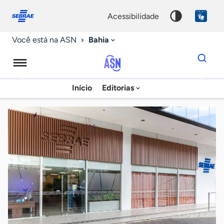
Fale
Acessibilidade
conosco
0
acessibilidade
9
Bahia
Você está na ASN
Dados
para
busca
Agência
Início
Editorias
Palavra
Sebrae
chave
de
Notícias