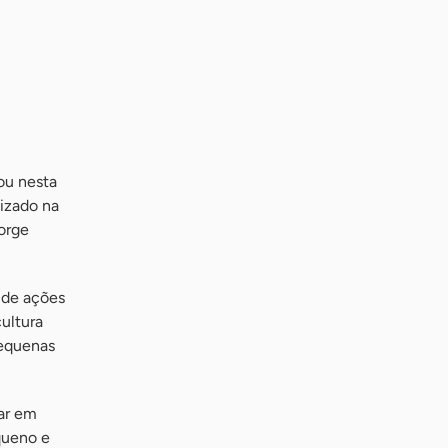
ou nesta
lizado na
orge
 de ações
ultura
pequenas
ar em
queno e