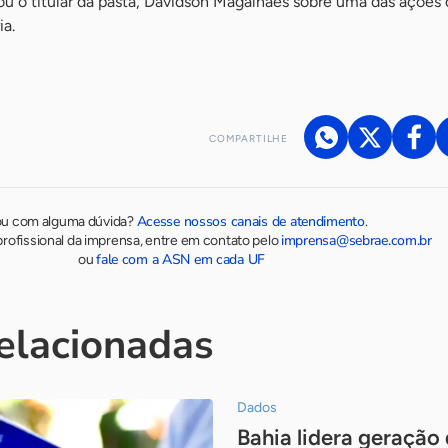
u o titular da pasta, Davidson Magalhães sobre uma das ações
ia.
COMPARTILHE
Acesse nossos canais de atendimento
ou com alguma dúvida?
.
imprensa@sebrae.com.br
rofissional da imprensa, entre em contato pelo
fale com a ASN em cada UF
ou
relacionadas
Dados
Bahia lidera geração