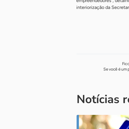
empreendedores”, detalho
interiorização da Secretar
Fic
Se você é um p
Notícias 