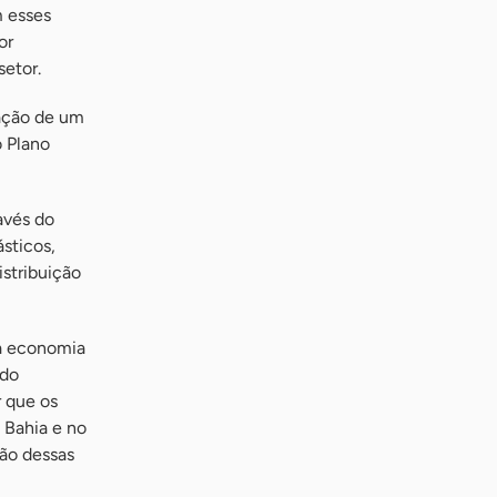
m esses
or
setor.
ação de um
o Plano
avés do
sticos,
stribuição
 a economia
 do
r que os
 Bahia e no
ção dessas