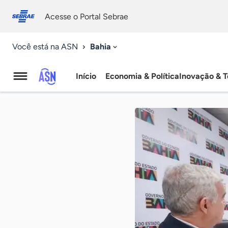
Fale
Acessibilidade
conosco
0
Acesse o Portal Sebrae
9
Bahia
Você está na ASN
Início
Economia & Política
Inovação & T
Agência
Sebrae
de
Notícias