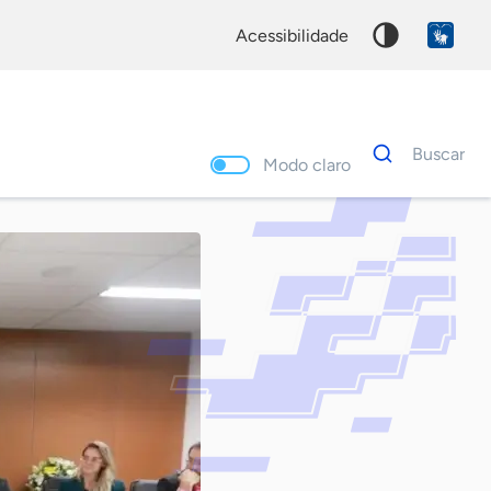
acessibilidade
Dados
Buscar
para
Modo claro
busca
Palavra
chave