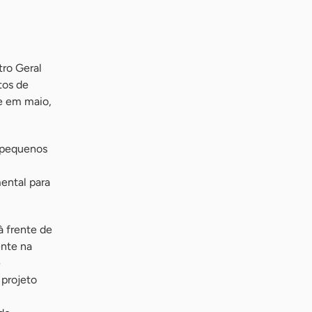
ro Geral
tos de
e em maio,
 pequenos
ental para
à frente de
ente na
e
projeto