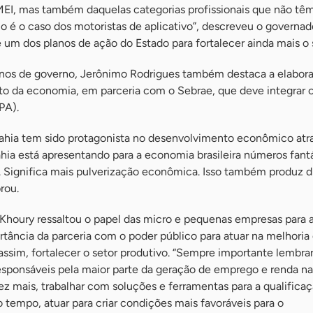
I, mas também daquelas categorias profissionais que não tê
o é o caso dos motoristas de aplicativo”, descreveu o governad
um dos planos de ação do Estado para fortalecer ainda mais o 
anos de governo, Jerônimo Rodrigues também destaca a elabor
nto da economia, em parceria com o Sebrae, que deve integrar 
PA).
Bahia tem sido protagonista no desenvolvimento econômico atr
ia está apresentando para a economia brasileira números fantá
. Significa mais pulverização econômica. Isso também produz di
rou.
Khoury ressaltou o papel das micro e pequenas empresas para
tância da parceria com o poder público para atuar na melhoria
ssim, fortalecer o setor produtivo. “Sempre importante lembra
sponsáveis pela maior parte da geração de emprego e renda na
vez mais, trabalhar com soluções e ferramentas para a qualifica
tempo, atuar para criar condições mais favoráveis para o