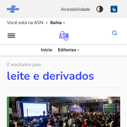
Fale
Acessibilidade
conosco
0
acessibilidade
9
Bahia
Você está na ASN
Dados
para
busca
Agência
Início
Editorias
Palavra
Sebrae
chave
de
2 resultados para
leite e derivados
Notícias