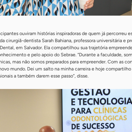
icipantes ouviram histórias inspiradoras de quem já percorreu e
a cirurgiã-dentista Sarah Bahiana, professora universitária e pr
r Dental, em Salvador. Ela compartilhou sua trajetória empreend
nhecimento e pelo apoio do Sebrae. “Durante a faculdade, so
línicas, mas não somos preparados para empreender. Com as con
novo mundo. Dei um salto na minha carreira e hoje compartilh
ssionais a também darem esse passo”, disse.