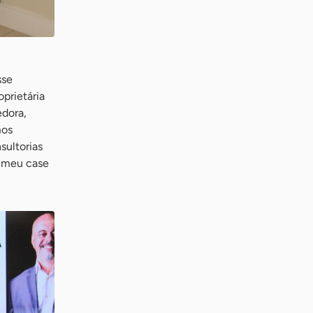
sse
oprietária
edora,
mos
sultorias
o meu case