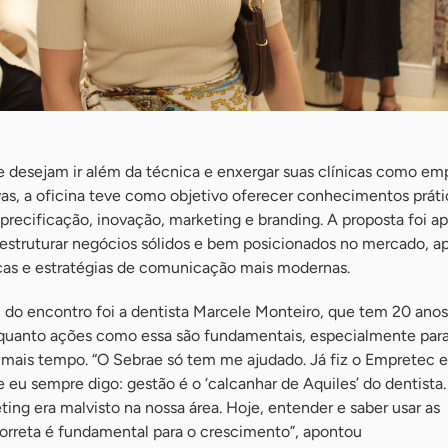
e desejam ir além da técnica e enxergar suas clínicas como em
as, a oficina teve como objetivo oferecer conhecimentos práti
 precificação, inovação, marketing e branding. A proposta foi ap
 estruturar negócios sólidos e bem posicionados no mercado, a
cas e estratégias de comunicação mais modernas.
o encontro foi a dentista Marcele Monteiro, que tem 20 anos
o quanto ações como essa são fundamentais, especialmente para
 mais tempo. “O Sebrae só tem me ajudado. Já fiz o Empretec e
e eu sempre digo: gestão é o ‘calcanhar de Aquiles’ do dentista
ng era malvisto na nossa área. Hoje, entender e saber usar as
orreta é fundamental para o crescimento”, apontou