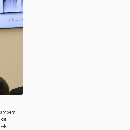
e também
 de
 vê