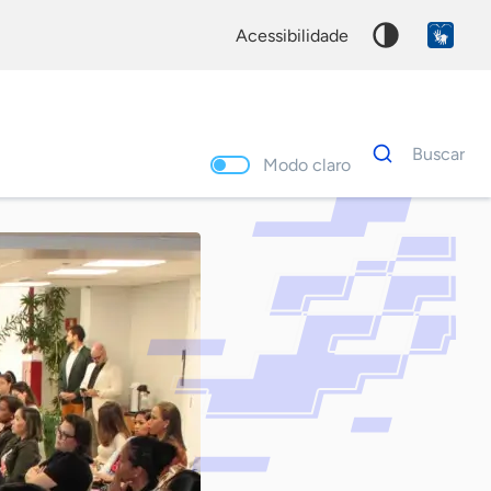
acessibilidade
Dados
Buscar
para
Modo claro
busca
Palavra
chave