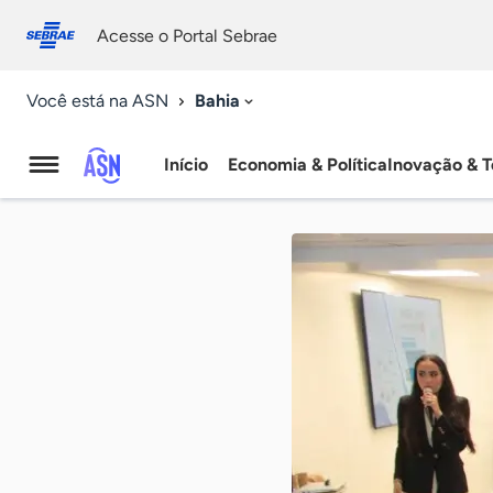
Fale
Acessibilidade
conosco
0
Acesse o Portal Sebrae
9
Bahia
Você está na ASN
Início
Economia & Política
Inovação & T
Agência
Sebrae
de
Notícias