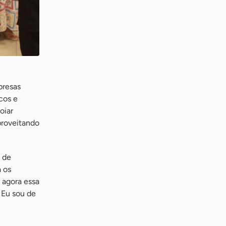
presas
cos e
oiar
proveitando
 de
 os
 agora essa
. Eu sou de