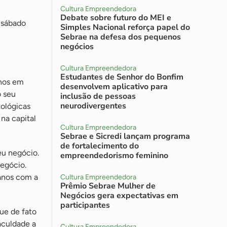
Cultura Empreendedora
Debate sobre futuro do MEI e
e sábado
Simples Nacional reforça papel do
Sebrae na defesa dos pequenos
negócios
Cultura Empreendedora
Estudantes de Senhor do Bonfim
anos em
desenvolvem aplicativo para
o seu
inclusão de pessoas
neurodivergentes
tológicas
 na capital
Cultura Empreendedora
Sebrae e Sicredi lançam programa
de fortalecimento do
eu negócio.
empreendedorismo feminino
Negócio.
 anos com a
Cultura Empreendedora
Prêmio Sebrae Mulher de
Negócios gera expectativas em
participantes
que de fato
aculdade a
Cultura Empreendedora