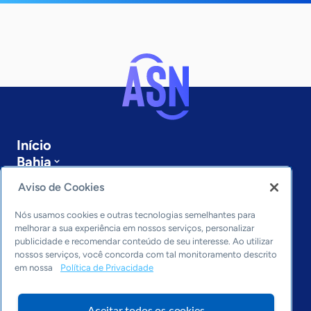
Início
Bahia
Sobre a ASN
Aviso de Cookies
Últimas notícias
Entre em contato
Nós usamos cookies e outras tecnologias semelhantes para
Editorias
melhorar a sua experiência em nossos serviços, personalizar
publicidade e recomendar conteúdo de seu interesse. Ao utilizar
Economia & Política
nossos serviços, você concorda com tal monitoramento descrito
em nossa
Política de Privacidade
Inovação & Tecnologia
Cultura empreendedora
Dados