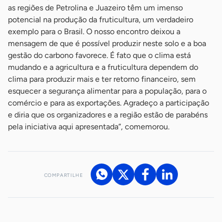
as regiões de Petrolina e Juazeiro têm um imenso
potencial na produção da fruticultura, um verdadeiro
exemplo para o Brasil. O nosso encontro deixou a
mensagem de que é possível produzir neste solo e a boa
gestão do carbono favorece. É fato que o clima está
mudando e a agricultura e a fruticultura dependem do
clima para produzir mais e ter retorno financeiro, sem
esquecer a segurança alimentar para a população, para o
comércio e para as exportações. Agradeço a participação
e diria que os organizadores e a região estão de parabéns
pela iniciativa aqui apresentada”, comemorou.
COMPARTILHE
Acesse nossos canais de atendimento
Ficou com alguma dúvida?
.
Se
você é um profissional da imprensa, entre em contato pelo
imprensa@sebrae.com.br
fale com a ASN em cada UF
ou