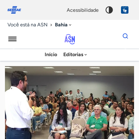
Fale
Acessibilidade
conosco
0
acessibilidade
9
Bahia
Você está na ASN
Dados
para
busca
Agência
Início
Editorias
Palavra
Sebrae
chave
de
Notícias