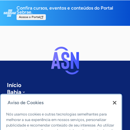
Confira cursos, eventos e conteúdos do Portal
Sebrae.
Acesse o Portal
Início
Bahia
Sobre a ASN
Aviso de Cookies
Últimas notícias
Entre em contato
Nós usamos cookies e outras tecnologias semelhantes para
Editorias
melhorar a sua experiência em nossos serviços, personalizar
publicidade e recomendar conteúdo de seu interesse. Ao utilizar