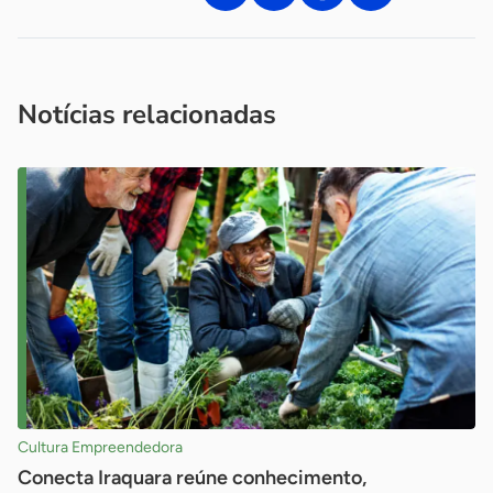
Acesse nossos canais de atendimento
Ficou com alguma dúvida?
.
Se
você é um profissional da imprensa, entre em contato pelo
imprensa@sebrae.com.br
fale com a ASN em cada UF
ou
Notícias relacionadas
Cultura Empreendedora
Conecta Iraquara reúne conhecimento,