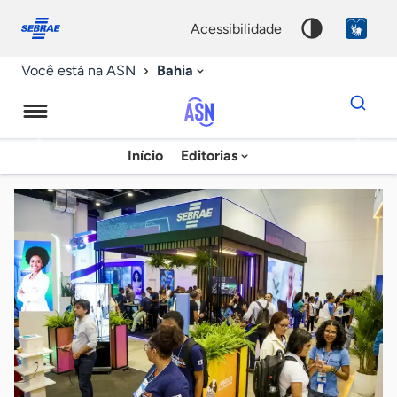
Fale
Acessibilidade
conosco
0
acessibilidade
9
Bahia
Você está na ASN
Dados
para
busca
Agência
Início
Editorias
Palavra
Sebrae
chave
de
Notícias