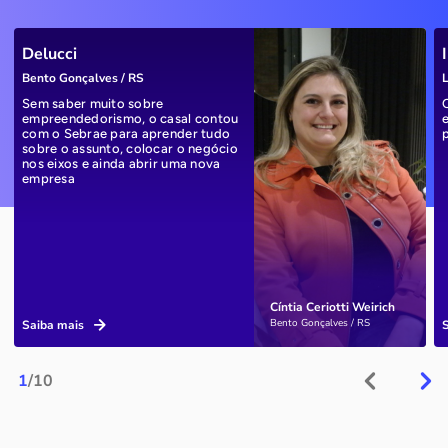
Delucci
Bento Gonçalves / RS
L
Sem saber muito sobre
empreendedorismo, o casal contou
com o Sebrae para aprender tudo
sobre o assunto, colocar o negócio
nos eixos e ainda abrir uma nova
empresa
Cíntia Ceriotti Weirich
Bento Gonçalves / RS
Saiba mais
1
/10