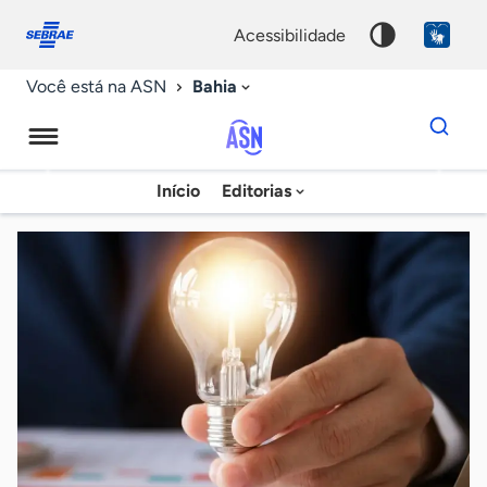
Fale
Acessibilidade
conosco
0
acessibilidade
9
Bahia
Você está na ASN
Dados
para
busca
Agência
Início
Editorias
Palavra
Sebrae
chave
de
Notícias