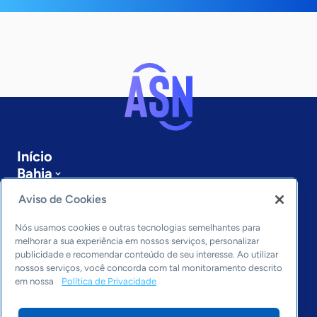
Início
Bahia
Sobre a ASN
Aviso de Cookies
Últimas notícias
Entre em contato
Nós usamos cookies e outras tecnologias semelhantes para
Editorias
melhorar a sua experiência em nossos serviços, personalizar
publicidade e recomendar conteúdo de seu interesse. Ao utilizar
Economia & Política
nossos serviços, você concorda com tal monitoramento descrito
em nossa
Política de Privacidade
Inovação & Tecnologia
Cultura empreendedora