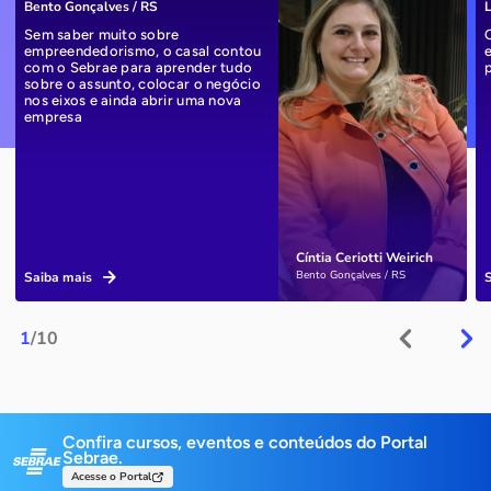
Bento Gonçalves / RS
L
Sem saber muito sobre
empreendedorismo, o casal contou
com o Sebrae para aprender tudo
sobre o assunto, colocar o negócio
nos eixos e ainda abrir uma nova
empresa
Cíntia Ceriotti Weirich
Bento Gonçalves / RS
Saiba mais
1
/10
Confira cursos, eventos e conteúdos do Portal
Sebrae.
Acesse o Portal