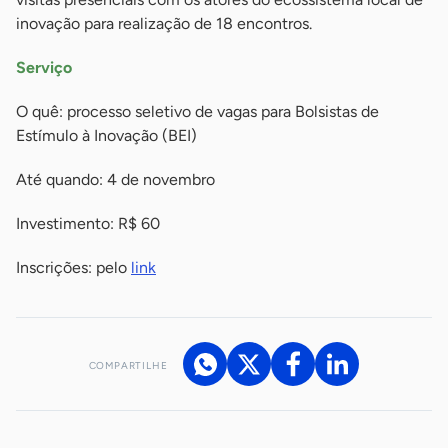
inovação para realização de 18 encontros.
Serviço
O quê: processo seletivo de vagas para Bolsistas de
Estímulo à Inovação (BEI)
Até quando: 4 de novembro
Investimento: R$ 60
Inscrições: pelo
link
COMPARTILHE
Acesse nossos canais de atendimento
Ficou com alguma dúvida?
.
Se
você é um profissional da imprensa, entre em contato pelo