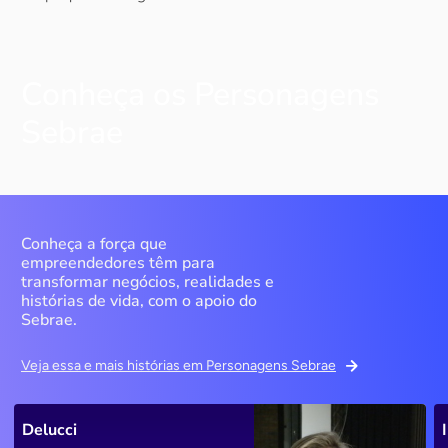
Conheça os Personagens
Sebrae
Conheça a força que
empreendedores têm para
transformar negócios, realidades e
histórias de vida, com o apoio do
Sebrae.
Veja essa e mais histórias em Personagens Sebrae
Delucci