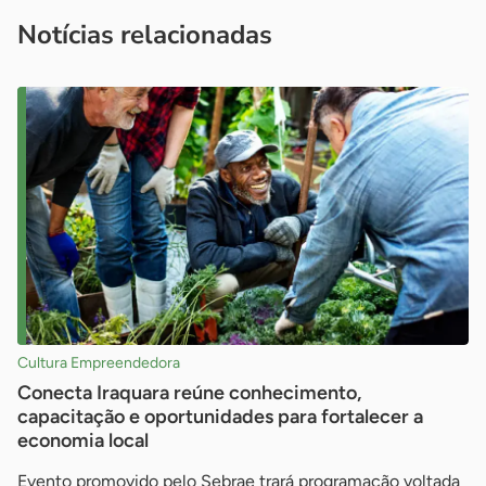
imprensa@sebrae.com.br
fale com a ASN em cada UF
ou
Notícias relacionadas
Cultura Empreendedora
Conecta Iraquara reúne conhecimento,
capacitação e oportunidades para fortalecer a
economia local
Evento promovido pelo Sebrae trará programação voltada