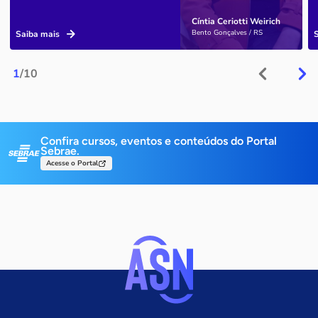
Cíntia Ceriotti Weirich
Bento Gonçalves / RS
Saiba mais
1
/10
Confira cursos, eventos e conteúdos do Portal
Sebrae.
Acesse o Portal