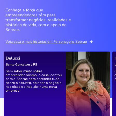
Conheça a força que
empreendedores têm para
transformar negócios, realidades e
histórias de vida, com o apoio do
Sebrae.
Veja essa e mais histórias em Personagens Sebrae
Delucci
Bento Gonçalves / RS
L
Sem saber muito sobre
empreendedorismo, o casal contou
com o Sebrae para aprender tudo
sobre o assunto, colocar o negócio
nos eixos e ainda abrir uma nova
empresa