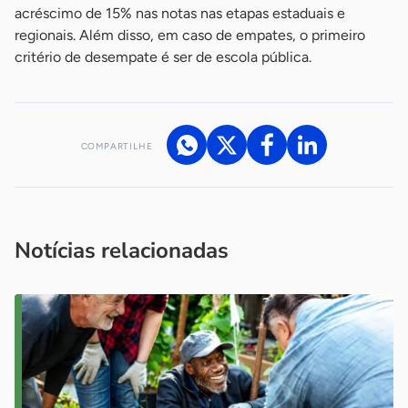
acréscimo de 15% nas notas nas etapas estaduais e
regionais. Além disso, em caso de empates, o primeiro
critério de desempate é ser de escola pública.
COMPARTILHE
Acesse nossos canais de atendimento
Ficou com alguma dúvida?
.
Se
você é um profissional da imprensa, entre em contato pelo
imprensa@sebrae.com.br
fale com a ASN em cada UF
ou
Notícias relacionadas