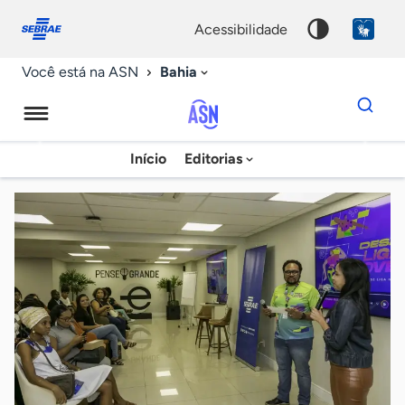
Fale
Acessibilidade
conosco
0
acessibilidade
9
Bahia
Você está na ASN
Dados
para
busca
Agência
Início
Editorias
Palavra
Sebrae
chave
de
Notícias